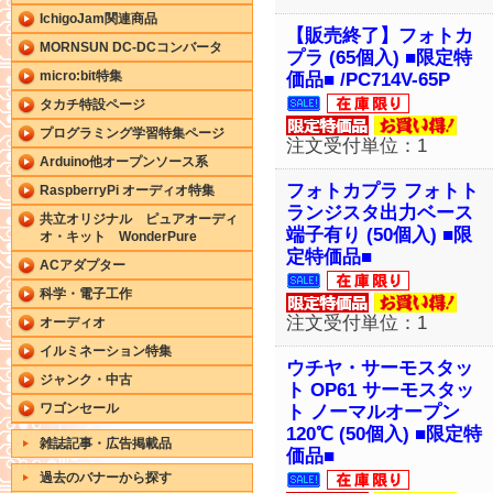
IchigoJam関連商品
【販売終了】フォトカ
MORNSUN DC-DCコンバータ
プラ (65個入) ■限定特
micro:bit特集
価品■ /PC714V-65P
タカチ特設ページ
プログラミング学習特集ページ
注文受付単位：1
Arduino他オープンソース系
フォトカプラ フォトト
RaspberryPi オーディオ特集
ランジスタ出力ベース
共立オリジナル ピュアオーディ
端子有り (50個入) ■限
オ・キット WonderPure
定特価品■
ACアダプター
科学・電子工作
注文受付単位：1
オーディオ
イルミネーション特集
ウチヤ・サーモスタッ
ジャンク・中古
ト OP61 サーモスタッ
ワゴンセール
ト ノーマルオープン
120℃ (50個入) ■限定特
雑誌記事・広告掲載品
価品■
過去のバナーから探す