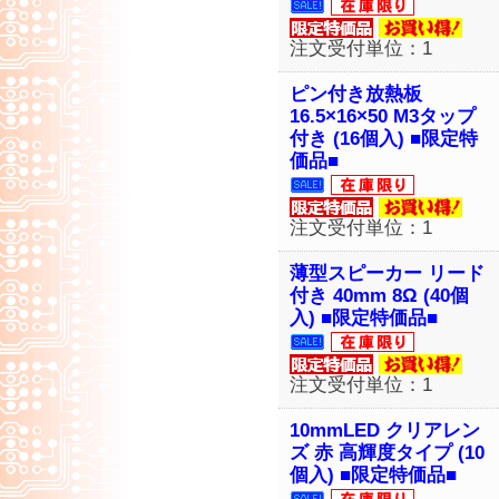
注文受付単位：1
ピン付き放熱板
16.5×16×50 M3タップ
付き (16個入) ■限定特
価品■
注文受付単位：1
薄型スピーカー リード
付き 40mm 8Ω (40個
入) ■限定特価品■
注文受付単位：1
10mmLED クリアレン
ズ 赤 高輝度タイプ (10
個入) ■限定特価品■