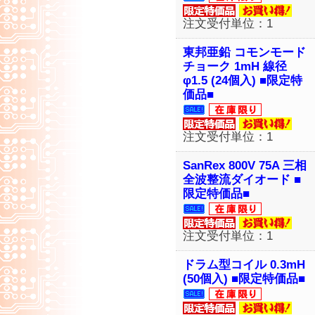
注文受付単位：1
東邦亜鉛 コモンモード
チョーク 1mH 線径
φ1.5 (24個入) ■限定特
価品■
注文受付単位：1
SanRex 800V 75A 三相
全波整流ダイオード ■
限定特価品■
注文受付単位：1
ドラム型コイル 0.3mH
(50個入) ■限定特価品■