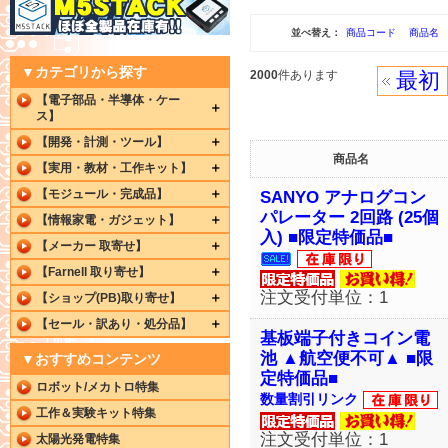
並べ替え：
商品コード
商品名
▼カテゴリから探す
2000
件あります
最初
【電子部品・半導体・ケー
ス】
【開発・計測・ツール】
商品名
【実用・教材・工作キット】
【モジュール・完成品】
SANYO アナログコン
パレーター 2回路 (25個
【情報家電・ガジェット】
入) ■限定特価品■
【メーカー 取寄せ】
【Farnell 取り寄せ】
注文受付単位：1
【ショップ(PB)取り寄せ】
【セール・訳あり・処分品】
基板端子付きコイン電
池 ▲航空便不可▲ ■限
▼おすすめコンテンツ
定特価品■
ロボット/メカトロ特集
数量割引リンク
工作＆実験キット特集
注文受付単位：1
太陽光発電特集