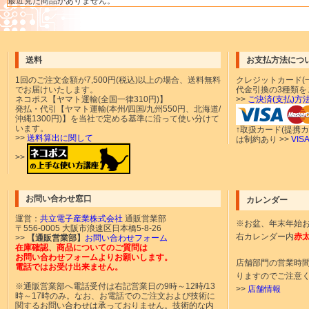
最近見た商品がありません。
送料
お支払方法につ
1回のご注文金額が
7,500円(税込)以上の場合、送料無料
クレジットカード(一
でお届けいたします。
代金引換の3種類を
ネコポス【ヤマト運輸(全国一律310円)】
>>
ご決済(支払)方
発払・代引【ヤマト運輸(本州/四国/九州550円、北海道/
沖縄1300円)】を当社で定める基準に沿って使い分けて
います。
↑取扱カード(提携
>>
送料算出に関して
は制約あり >>
VI
>>
お問い合わせ窓口
カレンダー
運営：
共立電子産業株式会社
通販営業部
※お盆、年末年始
〒556-0005 大阪市浪速区日本橋5-8-26
右カレンダー内
赤
>>
【通販営業部】
お問い合わせフォーム
在庫確認、商品についてのご質問は
お問い合わせフォームよりお願いします。
店舗部門の営業時
電話ではお受け出来ません。
りますのでご注意
※通販営業部へ電話受付は右記営業日の9時～12時/13
>>
店舗情報
時～17時のみ。なお、お電話でのご注文および技術に
関するお問い合わせは承っておりません。技術的な内