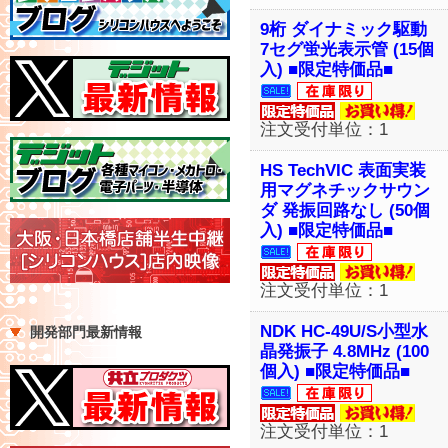
9桁 ダイナミック駆動
7セグ蛍光表示管 (15個
入) ■限定特価品■
注文受付単位：1
HS TechVIC 表面実装
用マグネチックサウン
ダ 発振回路なし (50個
入) ■限定特価品■
注文受付単位：1
NDK HC-49U/S小型水
開発部門最新情報
晶発振子 4.8MHz (100
個入) ■限定特価品■
注文受付単位：1