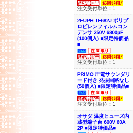
注文受付単位：1
2EUPH TF682J ポリプ
ロピレンフィルムコン
デンサ 250V 6800pF
(100個入) ■限定特価品
■
注文受付単位：1
PRIMO 圧電サウンダリ
ード付き 発振回路なし
(50個入) ■限定特価品■
注文受付単位：1
オサダ 温度ヒューズ内
蔵型端子台 600V 60A
2P ■限定特価品■