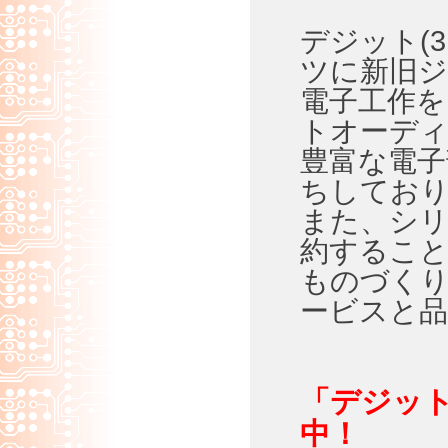
デジット(
ツに新旧ジ
電子工作
トオーディ
豊富な電子
ちしてお
また、シリ
約するこ
ものづく
ービスと
「デジッ
中！