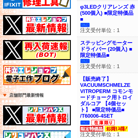
φ3LEDクリアレンズ 赤
(500個入) ■限定特価品
■
注文受付単位：1
ステッピングモーター
ドライバー (20個入) ■
限定特価品■
注文受付単位：1
【販売終了】
VACUUMSCHMELZE
VITROPERM コモンモ
店舗部門最新情報
ードチョーク用トロイ
ダルコア 【4個セッ
ト】 ■限定特価品■
/T60006-4SET
注文受付単位：1