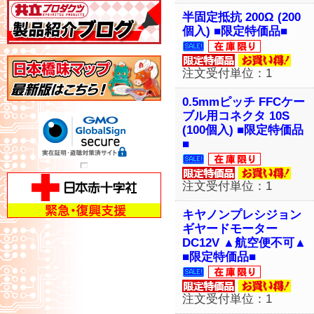
半固定抵抗 200Ω (200
個入) ■限定特価品■
注文受付単位：1
0.5mmピッチ FFCケー
ブル用コネクタ 10S
(100個入) ■限定特価品
■
注文受付単位：1
キヤノンプレシジョン
ギヤードモーター
DC12V ▲航空便不可▲
■限定特価品■
注文受付単位：1