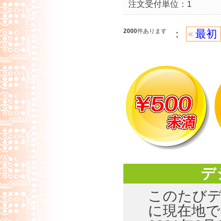
注文受付単位：1
2000
件あります
：
最初
デ
このたびデジ
に現在地で