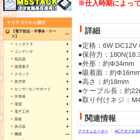
※仕入時期によって
▼カテゴリから探す
詳細
【電子部品・半導体・ケー
ス】
インダクタ
●定格：6W DC12V 0
コンデンサ
●保持力：180N(18.36
抵抗器
●外形：約Φ34mm
保護素子
●吸着面：約Φ16m
クロック
●高さ：約18mm
真空管
センサ / センサボード
●ケーブル長：約2
半導体
●取り付けネジ：M
電源
電子工作
関連情報
基板
表示器
アクチュエーター
ACアダプタ DC
機構