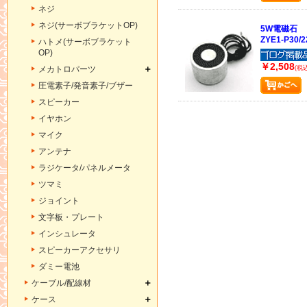
ネジ
ネジ(サーボブラケットOP)
5W電磁石
ZYE1-P30/2
ハトメ(サーボブラケット
OP)
￥2,508
メカトロパーツ
(税込
圧電素子/発音素子/ブザー
スピーカー
イヤホン
マイク
アンテナ
ラジケータ/パネルメータ
ツマミ
ジョイント
文字板・プレート
インシュレータ
スピーカーアクセサリ
ダミー電池
ケーブル/配線材
ケース