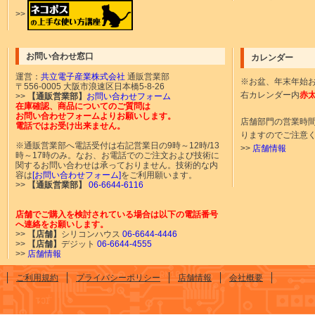
>>
お問い合わせ窓口
カレンダー
運営：
共立電子産業株式会社
通販営業部
※お盆、年末年始
〒556-0005 大阪市浪速区日本橋5-8-26
右カレンダー内
赤
>>
【通販営業部】
お問い合わせフォーム
在庫確認、商品についてのご質問は
お問い合わせフォームよりお願いします。
店舗部門の営業時
電話ではお受け出来ません。
りますのでご注意
※通販営業部へ電話受付は右記営業日の9時～12時/13
>>
店舗情報
時～17時のみ。なお、お電話でのご注文および技術に
関するお問い合わせは承っておりません。技術的な内
容は
[お問い合わせフォーム]
をご利用願います。
>>
【通販営業部】
06-6644-6116
店舗でご購入を検討されている場合は以下の電話番号
へ連絡をお願いします。
>>
【店舗】
シリコンハウス
06-6644-4446
>>
【店舗】
デジット
06-6644-4555
>>
店舗情報
ご利用規約
プライバシーポリシー
店舗情報
会社概要