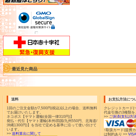
最近見た商品
送料
お支払方法につ
1回のご注文金額が
7,500円(税込)以上の場合、送料無料
クレジットカード(一
でお届けいたします。
代金引換の3種類を
ネコポス【ヤマト運輸(全国一律310円)】
>>
ご決済(支払)方
発払・代引【ヤマト運輸(本州/四国/九州550円、北海道/
沖縄1300円)】を当社で定める基準に沿って使い分けて
います。
↑取扱カード(提携
>>
送料算出に関して
は制約あり >>
VI