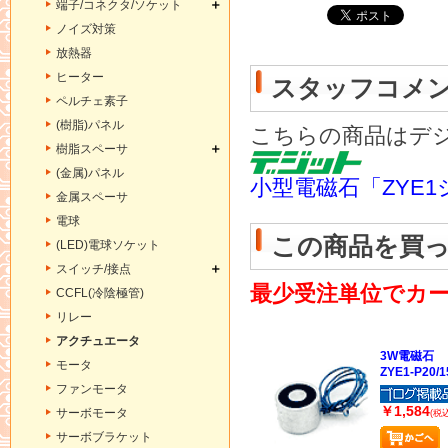
端子/コネクタ/ソケット
ノイズ対策
放熱器
ヒーター
スタッフコメ
ペルチェ素子
(樹脂)パネル
こちらの商品はデ
樹脂スペーサ
(金属)パネル
小型電磁石「ZYE
金属スペーサ
電球
この商品を買
(LED)電球ソケット
スイッチ/接点
最少受注単位でカ
CCFL(冷陰極管)
リレー
アクチュエータ
3W電磁石
モータ
ZYE1-P20/1
ファンモータ
￥1,584
サーボモータ
(税込
サーボブラケット