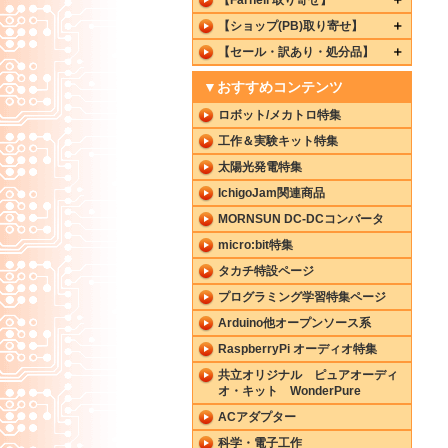
【ショップ(PB)取り寄せ】
【セール・訳あり・処分品】
▼おすすめコンテンツ
ロボット/メカトロ特集
工作＆実験キット特集
太陽光発電特集
IchigoJam関連商品
MORNSUN DC-DCコンバータ
micro:bit特集
タカチ特設ページ
プログラミング学習特集ページ
Arduino他オープンソース系
RaspberryPi オーディオ特集
共立オリジナル ピュアオーディ
オ・キット WonderPure
ACアダプター
科学・電子工作