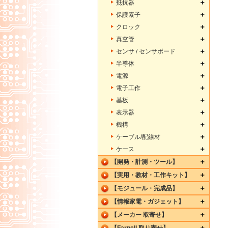
抵抗器
保護素子
クロック
真空管
センサ / センサボード
半導体
電源
電子工作
基板
表示器
機構
ケーブル/配線材
ケース
【開発・計測・ツール】
【実用・教材・工作キット】
【モジュール・完成品】
【情報家電・ガジェット】
【メーカー 取寄せ】
【Farnell 取り寄せ】