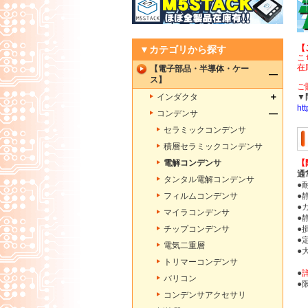
【
▼カテゴリから探す
こ
在
【電子部品・半導体・ケー
ス】
ご
インダクタ
▼
ht
コンデンサ
セラミックコンデンサ
積層セラミックコンデンサ
電解コンデンサ
【
通
タンタル電解コンデンサ
●
フィルムコンデンサ
●
●
マイラコンデンサ
●
チップコンデンサ
●
●
電気二重層
●
トリマーコンデンサ
●
バリコン
●
コンデンサアクセサリ