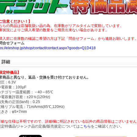
ご注意ください！】
ちらの商品は店舗取扱い品の為、在庫数がリアルタイムで変動しています。
庫状況によりご購入希望の数量をご用意出来ない場合があります。
購入前に在庫数の確認ご希望の方は下記「問合せフォーム」から連絡お願いします
問合せフォーム
tps://eleshop.jp/shop/contact/contact.aspx?goods=Q1D418
詳細
限定特価品】
常商品と異なり、返品・交換を受け付けておりません。
耐圧：6.3V
静電容量：100μF
カテゴリー温度範囲：－40～85℃
静電容量許容差：±20％(120Hz)
損失角の正弦(tanδ)：0.25
定格リプル電流：71mArms(85℃,120Hz)
大きさ：φ5×7mm
詳細な仕様は不明ですので、詳細欄に明記されている以外の商品情報はございません
限定特価品/ジャンク品の定義/販売規定については
こちら
をご確認ください。