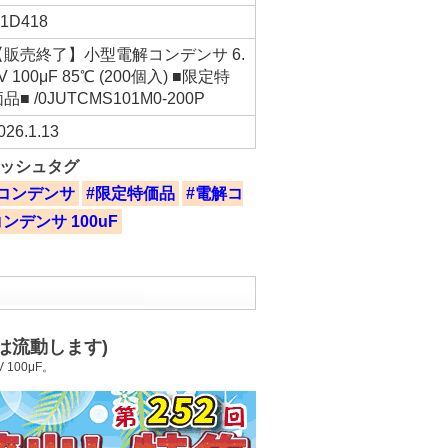
1D418
【販売終了】小型電解コンデンサ 6.
V 100μF 85℃ (200個入) ■限定特
品■ /0JUTCMS101M0-200P
026.1.13
ッシュタグ
コンデンサ
#限定特価品
#電解コ
コンデンサ 100uF
は流動します)
100μF。