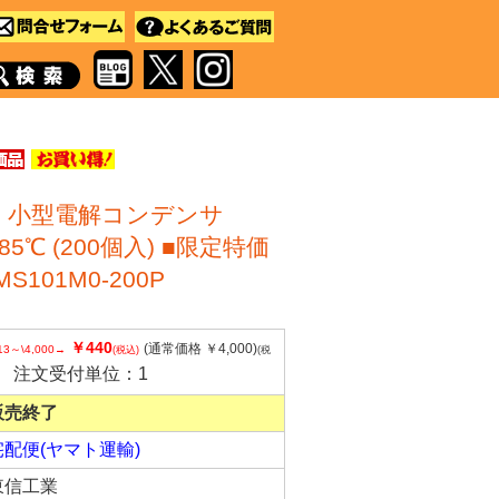
】小型電解コンデンサ
F 85℃ (200個入) ■限定特価
MS101M0-200P
￥440
(通常価格 ￥4,000)
13～\4,000→
(税込)
(税
注文受付単位：1
販売終了
宅配便(ヤマト運輸)
東信工業