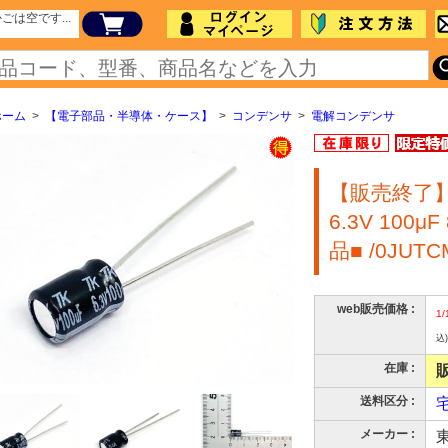
ごは空です...
ホーム
>
【電子部品・半導体・ケース】
>
コンデンサ
>
電解コンデンサ
【販売終了
6.3V 100μ
品■ /0JUTC
web販売価格 :
1/
込)
在庫 :
送料区分 :
メーカー :