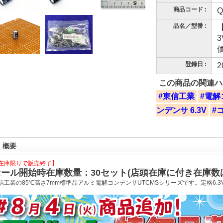
商品コード :
Q
品名／型番 :
3
価
登録日 :
2
この商品の関連ハ
#東信工業
#電解
ンデンサ 6.3V
#
概要
在庫限りで販売終了】
セール開始時在庫数量：30セット(店頭在庫に付き在庫数
信工業の85℃高さ7mm標準品アルミ電解コンデンサUTCMSシリーズです。定格6.3V 