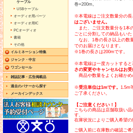
ケーブル
巻=200m。
USBケーブル
※本電線はご注文数量分の長
オーディオ用パーツ
はございません。
オーディオ用IC
また、ご注文数量分を1本
PCオーディオ
ごとに分割しての納品もいた
書籍
なお、1巻の長さ以上の数量
その他
でのお届けとなります。
※1巻の長さは200mです。
イルミネーション特集
ジャンク・中古
※本電線は一度カットすると
ワゴンセール
さの変更やキャンセルはお受
商品や数量をよくお確かめ
雑誌記事・広告掲載品
過去のバナーから探す
※
受注単位は1mです。
1.5
ご了承ください。
メーカインデックス
【ご注意ください！】
こちらの商品は店舗取扱い品
す。
在庫状況によりご購入希望の
ご購入前に在庫数の確認ご希