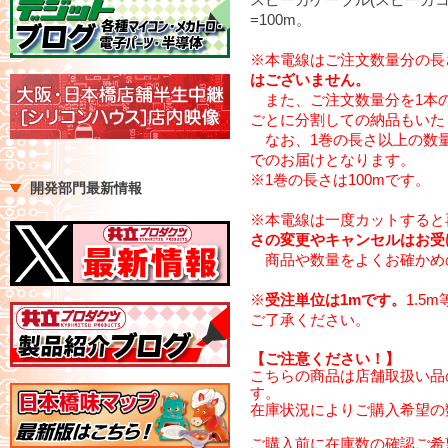
=100m。
※本電線はご注文数量分の長
はございません。
また、ご注文数量分を1本
ごとに分割しての納品もいた
なお、1巻の長さ以上の数量
でのお届けとなります。
※1巻の長さは100mです。
開発部門最新情報
※本電線は一度カットすると
さの変更やキャンセルはお受
商品や数量をよくお確かめ
※
受注単位は1mです。
1.5
ご了承ください。
【ご注意ください！】
こちらの商品は店舗取扱い品
す。
在庫状況によりご購入希望の
ご購入前に在庫数の確認ご希