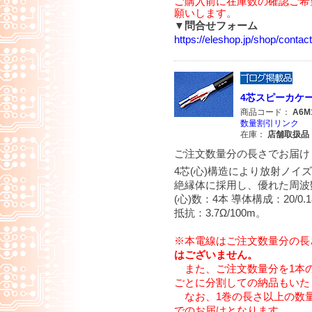
ご購入前に在庫数の確認ご希
願いします。
▼問合せフォーム
https://eleshop.jp/shop/cont
4芯スピーカケーブ
商品コード：
A6M
数量割引リンク
在庫：
店舗取扱品
ご注文数量分の長さでお届け
4芯(心)構造により放射ノ
絶縁体に採用し、優れた周波数
(心)数：4本 導体構成：20/0.1
抵抗：3.7Ω/100m。
※本電線はご注文数量分の長
はございません。
また、ご注文数量分を1本
ごとに分割しての納品もいた
なお、1巻の長さ以上の数量
でのお届けとなります。