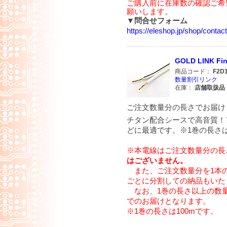
ご購入前に在庫数の確認ご希
願いします。
▼問合せフォーム
https://eleshop.jp/shop/cont
GOLD LINK 
商品コード：
F2D
数量割引リンク
在庫：
店舗取扱品
ご注文数量分の長さでお届け
チタン配合シースで高音質！
どに最適です。※1巻の長さは
※本電線はご注文数量分の長
はございません。
また、ご注文数量分を1本
ごとに分割しての納品もいた
なお、1巻の長さ以上の数量
でのお届けとなります。
※1巻の長さは100mです。