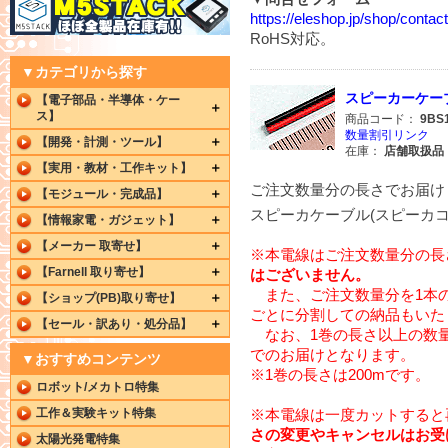
https://eleshop.jp/shop/cont
RoHS対応。
▼カテゴリから探す
スピーカーケーブル赤
【電子部品・半導体・ケー
ス】
商品コード：
9BS
数量割引リンク
【開発・計測・ツール】
在庫：
店舗取扱品
【実用・教材・工作キット】
ご注文数量分の長さでお届け
【モジュール・完成品】
スピーカケーブル(スピーカコー
【情報家電・ガジェット】
【メーカー 取寄せ】
※本電線はご注文数量分の長
【Farnell 取り寄せ】
はございません。
また、ご注文数量分を1本
【ショップ(PB)取り寄せ】
ごとに分割しての納品もいた
【セール・訳あり・処分品】
なお、1巻の長さ以上の数量
でのお届けとなります。
▼おすすめコンテンツ
※1巻の長さは200mです。
ロボット/メカトロ特集
工作＆実験キット特集
※本電線は一度カットすると
さの変更やキャンセルはお受
太陽光発電特集