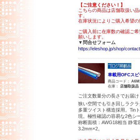
【ご注意ください！】
こちらの商品は店舗取扱い品
す。
在庫状況によりご購入希望の
ご購入前に在庫数の確認ご希
願いします。
▼問合せフォーム
https://eleshop.jp/shop/cont
車載用OFCスピー
商品コード：
A6M
在庫：
店舗取扱品
ご注文数量分の長さでお届け
狭い空間でも引き回しラクラ
多重ツイスト構造採用。Ti
現。極性確認の容易な2色シ
称断面積：AWG18相当 静電容量
3.2mm×2。