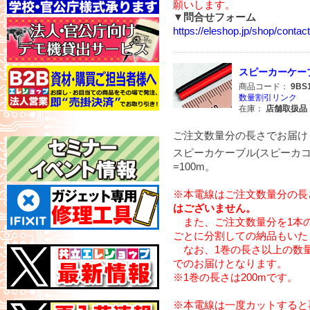
願いします。
▼問合せフォーム
https://eleshop.jp/shop/cont
スピーカーケーブル赤
商品コード：
9BS
数量割引リンク
在庫：
店舗取扱品
ご注文数量分の長さでお届け
スピーカケーブル(スピーカコー
=100m。
※本電線はご注文数量分の長
はございません。
また、ご注文数量分を1本
ごとに分割しての納品もいた
なお、1巻の長さ以上の数量
でのお届けとなります。
※1巻の長さは200mです。
※本電線は一度カットすると