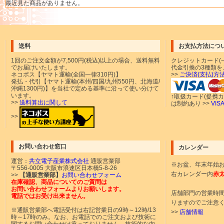
最近見た商品がありません。
送料
お支払方法につ
1回のご注文金額が
7,500円(税込)以上の場合、送料無料
クレジットカード(一
でお届けいたします。
代金引換の3種類を
ネコポス【ヤマト運輸(全国一律310円)】
>>
ご決済(支払)方
発払・代引【ヤマト運輸(本州/四国/九州550円、北海道/
沖縄1300円)】を当社で定める基準に沿って使い分けて
います。
↑取扱カード(提携
>>
送料算出に関して
は制約あり >>
VI
>>
お問い合わせ窓口
カレンダー
運営：
共立電子産業株式会社
通販営業部
※お盆、年末年始
〒556-0005 大阪市浪速区日本橋5-8-26
右カレンダー内
赤
>>
【通販営業部】
お問い合わせフォーム
在庫確認、商品についてのご質問は
お問い合わせフォームよりお願いします。
店舗部門の営業時
電話ではお受け出来ません。
りますのでご注意
※通販営業部へ電話受付は右記営業日の9時～12時/13
>>
店舗情報
時～17時のみ。なお、お電話でのご注文および技術に