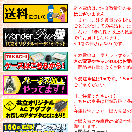
※本電線はご注文数量分の長
はございません。
また、ご注文数量分を1本
ごとに分割しての納品もいた
なお、1巻の長さ以上の数量
でのお届けとなります。
※1巻の長さは200mです。
※本電線は一度カットすると
さの変更やキャンセルはお受
商品や数量をよくお確かめ
※
受注単位は1mです。
1.5
ご了承ください。
【ご注意ください！】
こちらの商品は店舗取扱い品
す。
在庫状況によりご購入希望の
ご購入前に在庫数の確認ご希
願いします。
▼問合せフォーム