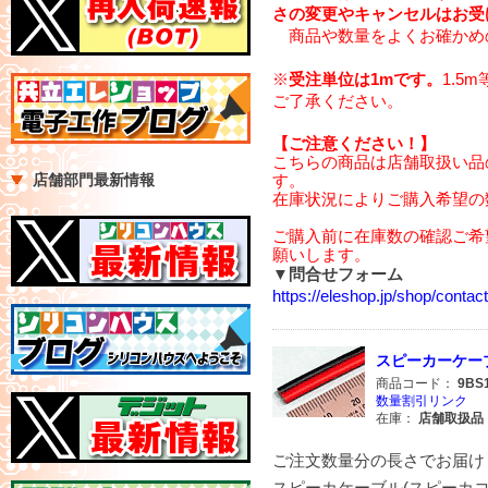
さの変更やキャンセルはお受
商品や数量をよくお確かめ
※
受注単位は1mです。
1.5
ご了承ください。
【ご注意ください！】
こちらの商品は店舗取扱い品
店舗部門最新情報
す。
在庫状況によりご購入希望の
ご購入前に在庫数の確認ご希
願いします。
▼問合せフォーム
https://eleshop.jp/shop/cont
スピーカーケーブル赤
商品コード：
9BS
数量割引リンク
在庫：
店舗取扱品
ご注文数量分の長さでお届け
スピーカケーブル(スピーカコー