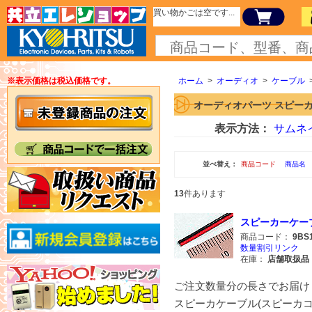
買い物かごは空です...
※表示価格は税込価格です。
ホーム
>
オーディオ
>
ケーブル
オーディオパーツ スピー
表示方法：
サムネ
並べ替え：
商品コード
商品名
13
件あります
スピーカーケーブル赤
商品コード：
9BS
数量割引リンク
在庫：
店舗取扱品
ご注文数量分の長さでお届け
スピーカケーブル(スピーカコー