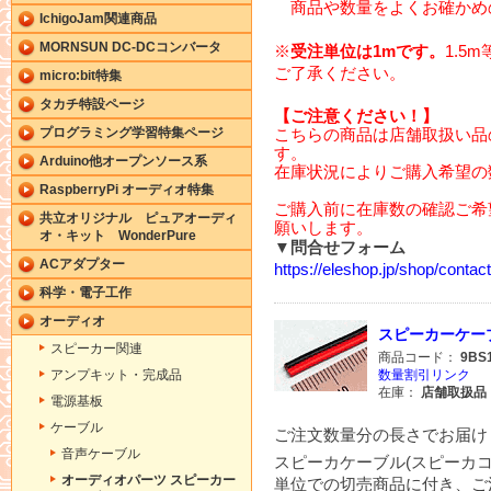
商品や数量をよくお確かめ
IchigoJam関連商品
MORNSUN DC-DCコンバータ
※
受注単位は1mです。
1.5
ご了承ください。
micro:bit特集
タカチ特設ページ
【ご注意ください！】
プログラミング学習特集ページ
こちらの商品は店舗取扱い品
す。
Arduino他オープンソース系
在庫状況によりご購入希望の
RaspberryPi オーディオ特集
ご購入前に在庫数の確認ご希
共立オリジナル ピュアオーディ
願いします。
オ・キット WonderPure
▼問合せフォーム
ACアダプター
https://eleshop.jp/shop/cont
科学・電子工作
オーディオ
スピーカーケーブル赤
スピーカー関連
商品コード：
9BS
アンプキット・完成品
数量割引リンク
在庫：
店舗取扱品
電源基板
ケーブル
ご注文数量分の長さでお届け
音声ケーブル
スピーカケーブル(スピーカコー
オーディオパーツ スピーカー
単位での切売商品に付き、ご