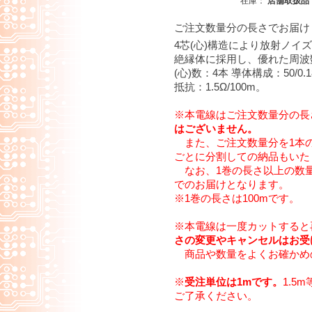
在庫：
店舗取扱品
ご注文数量分の長さでお届け
4芯(心)構造により放射ノ
絶縁体に採用し、優れた周波数
(心)数：4本 導体構成：50/0.1
抵抗：1.5Ω/100m。
※本電線はご注文数量分の長
はございません。
また、ご注文数量分を1本
ごとに分割しての納品もいた
なお、1巻の長さ以上の数量
でのお届けとなります。
※1巻の長さは100mです。
※本電線は一度カットすると
さの変更やキャンセルはお受
商品や数量をよくお確かめ
※
受注単位は1mです。
1.5
ご了承ください。