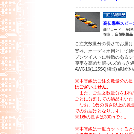
高伝導率スピーカー
商品コード：
A6M
在庫：
店舗取扱品
ご注文数量分の長さでお届け
楽器、オーディオ用として絶大な
プンツイストに特徴のあるシ
導率を高めた銅-スズめっき処
AWG16(1.25SQ相当) 絶縁
※本電線はご注文数量分の長
はございません。
また、ご注文数量分を1本
ごとに分割しての納品もいた
なお、1巻の長さ以上の数量
でのお届けとなります。
※1巻の長さは300mです。
※本電線は一度カットすると